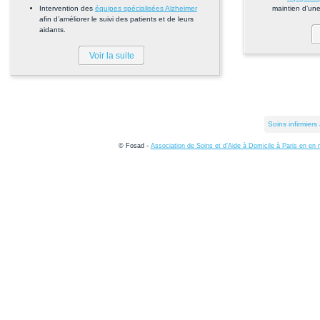
Intervention des
équipes spécialisées Alzheimer
maintien d’une
afin d’améliorer le suivi des patients et de leurs
aidants.
Voir la suite
Soins infirmiers
© Fosad -
Association de Soins et d’Aide à Domicile à Paris en en 