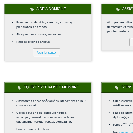
AIDE À DOMICILE
ASSIS
Entretien du domicile, ménage, repassage,
Aide personnalisée,
préparation des repas…
démarches et formal
proche banlieue
Aide pour les courses, les sorties
Paris et proche banlieue
Voir la suite
EQUIPE SPÉCIALISÉE MÉMOIRE
SOINS 
Assistantes de vie spécialisées intervenant de jour
Sur prescripti
comme de nuit.
médicaments, ai
Garde pour une ou plusieurs heures,
Par des infirm
accompagnement dans les actes de la vie
diplômé(e)s
quotidienne (toilette, repas), compagnie...
ème
è
Paris 5
, 6
Paris et proche banlieue
Nos
équipes s